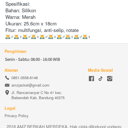
Spesifikasi:
Bahan: Silikon
Warna: Merah
Ukuran: 25.6cm x 18cm
Fitur: multifungsi, anti-selip, rotate
‍♂️
‍♀️
‍♂️
‍♀️
‍♂️
‍♀️
‍♂️
‍♀️
‍♂️
‍♀️
Pengiriman
Senin - Sabtu: 08:00 - 16:00 WIB
Alamat
Media Sosial
0851-3558-8148
amzjacket@gmail.com
Jl. Rancamanyar C No 41 kec. 
Baleendah Kab. Bandung 40375
Legal
Privacy Policy
2018 AMZ BERKAH MERDEKA. Hak cipta dilindungi undang-