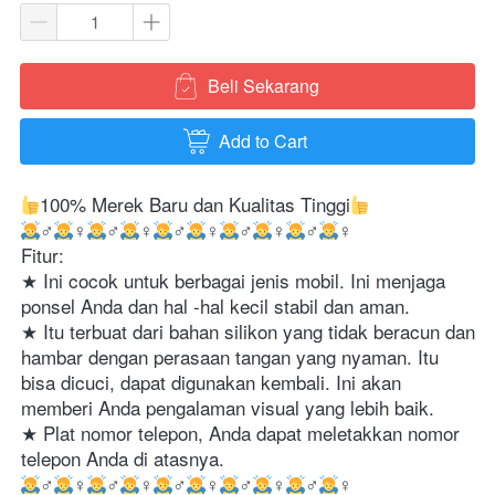
Beli Sekarang
`
Add to Cart
`
100% Merek Baru dan Kualitas Tinggi
‍♂️
‍♀️
‍♂️
‍♀️
‍♂️
‍♀️
‍♂️
‍♀️
‍♂️
‍♀️
Fitur:
★ Ini cocok untuk berbagai jenis mobil. Ini menjaga 
ponsel Anda dan hal -hal kecil stabil dan aman.
★ Itu terbuat dari bahan silikon yang tidak beracun dan 
hambar dengan perasaan tangan yang nyaman. Itu 
bisa dicuci, dapat digunakan kembali. Ini akan 
memberi Anda pengalaman visual yang lebih baik.
★ Plat nomor telepon, Anda dapat meletakkan nomor 
telepon Anda di atasnya.
‍♂️
‍♀️
‍♂️
‍♀️
‍♂️
‍♀️
‍♂️
‍♀️
‍♂️
‍♀️