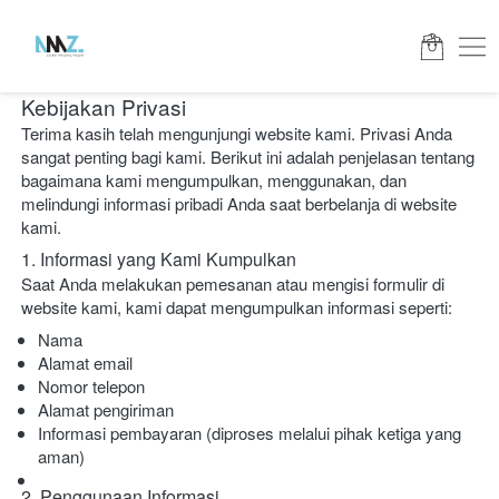
Kebijakan Privasi
Terima kasih telah mengunjungi website kami. Privasi Anda 
sangat penting bagi kami. Berikut ini adalah penjelasan tentang 
bagaimana kami mengumpulkan, menggunakan, dan 
melindungi informasi pribadi Anda saat berbelanja di website 
kami. 
1. Informasi yang Kami Kumpulkan
Saat Anda melakukan pemesanan atau mengisi formulir di 
website kami, kami dapat mengumpulkan informasi seperti:  
Nama 
Alamat email 
Nomor telepon 
Alamat pengiriman 
Informasi pembayaran (diproses melalui pihak ketiga yang 
aman) 
2. Penggunaan Informasi