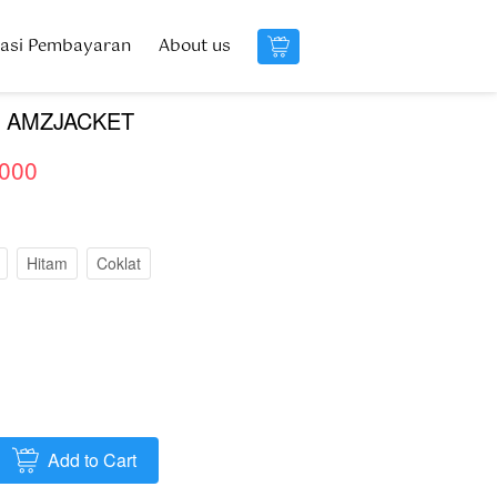
masi Pembayaran
masi Pembayaran
About us
About us
`
`
by AMZJACKET
.000
Hitam
Coklat
Add to Cart
`