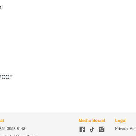
al
PROOF
at
Media Sosial
Legal
851-3558-8148
Privacy Pol