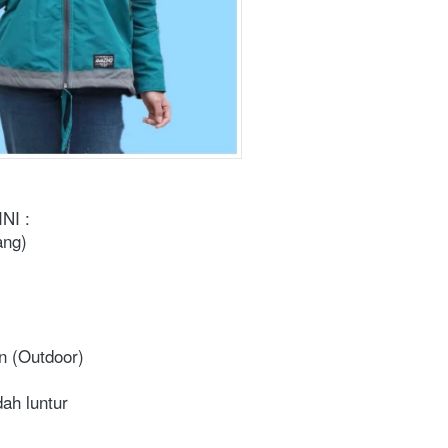
NI :
ang)
n (Outdoor)
ah luntur