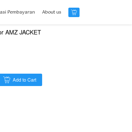
masi Pembayaran
masi Pembayaran
About us
About us
`
`
oor AMZ JACKET
Add to Cart
`