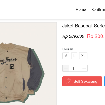
Home
Home
Konfir
Konfir
Jaket Baseball Serie
Rp 200
Rp 389.000
Ukuran
M
L
XL
Beli Sekarang
`