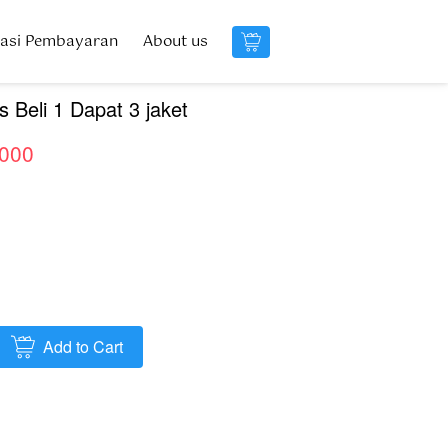
masi Pembayaran
masi Pembayaran
About us
About us
`
`
s Beli 1 Dapat 3 jaket
.000
Add to Cart
`