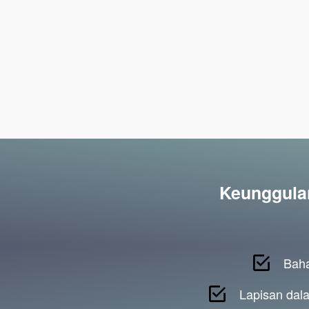
Keunggula
Baha
Lapisan dala