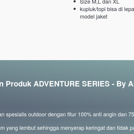
Size M,L dan XL
kupluk/topi bisa di le
model jaket
n Produk ADVENTURE SERIES - By
n spesialis outdoor dengan fitur 100% anti angin dan 75
m yang lembut sehingga menyerap keringat dan tidak pa