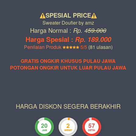
SPESIAL PRICE
Sweater Doufier by amz
Harga Normal : 
Rp. 4
59.000
Harga Spesial : 
Rp. 189.000
Penilaian Produk
5/5
 (81 ulasan)
GRATIS ONGKIR KHUSUS PULAU JAWA
POTONGAN ONGKIR UNTUK LUAR PULAU JAWA
HARGA DISKON SEGERA BERAKHIR
20
2
55
JAM
MENIT
DETIK