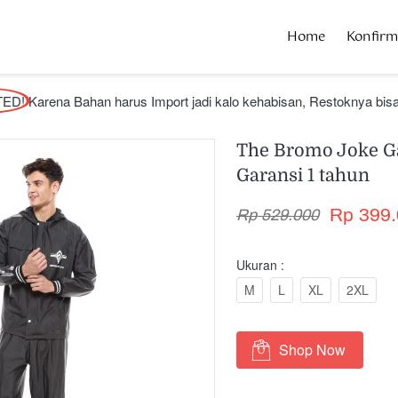
Home
Home
Konfir
Konfir
TED
! Karena Bahan harus Import jadi kalo kehabisan, Restoknya bisa
The Bromo Joke Ga
Garansi 1 tahun
Rp 399.
Rp 529.000
Ukuran :
M
L
XL
2XL
Shop Now
`