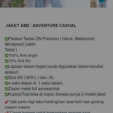
JAKET AMZ - ADVENTURE CASUAL
Parasut Taslan ZN Premium ( Halus, Waterproof, 
Windproof, Lebih 
Tebal )
100% Anti angin
70% Anti Air
Lapisan dalam hyget cocok digunakan dalam kondisi 
apapun
Size AS ( M fit L ) dan  XL 
4
 saku depan &  1 saku dalam.
Zipper metal full accessories
Kupluk/Topi bisa di copot, Serasa punya 2 model jaket.
 Gak perlu lagi takut kedinginan saat beli nasi goreng 
malem malem
 Cocok banget untuk berkendara apalagi saat 