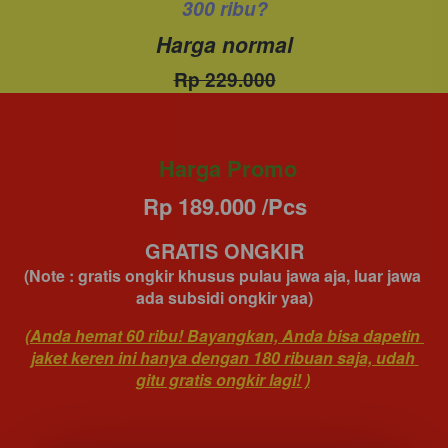
300 ribu?
Harga normal
Rp 229.000
Harga Promo
Rp 189.000 /Pcs
GRATIS ONGKIR
(Note : gratis ongkir khusus pulau jawa aja, luar jawa 
ada subsidi ongkir yaa)
(Anda hemat 60 ribu! Bayangkan, Anda bisa dapetin 
jaket keren ini hanya dengan 180 ribuan saja, udah 
gitu gratis ongkir lagi! )