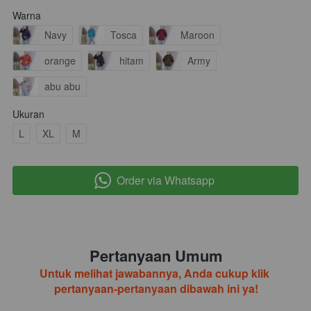
Warna
Navy
Tosca
Maroon
orange
hitam
Army
abu abu
Ukuran
L
XL
M
Order via Whatsapp
`
Pertanyaan Umum
Untuk melihat jawabannya, Anda cukup klik 
pertanyaan-pertanyaan dibawah ini ya!