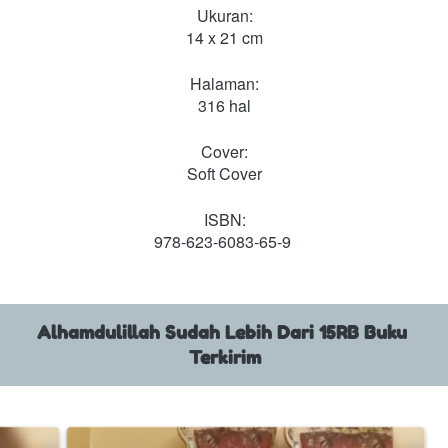
Ukuran:
14 x 21 cm
Halaman:
316 hal
Cover:
Soft Cover
ISBN:
978-623-6083-65-9
Alhamdulillah Sudah Lebih Dari 15RB Buku 
Terkirim