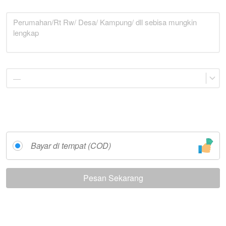
—
Bayar di tempat (COD)
Pesan Sekarang
`