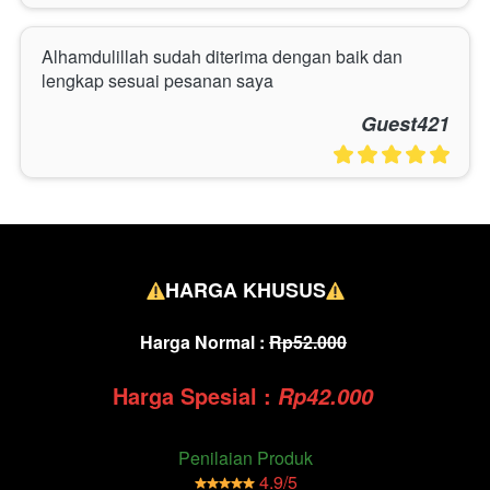
Alhamdulillah sudah diterima dengan baik dan 
lengkap sesuai pesanan saya
Guest421
HARGA KHUSUS
Harga Normal : 
Rp52.000
Harga Spesial :
Rp42.000
Penilaian Produk
4.9/5