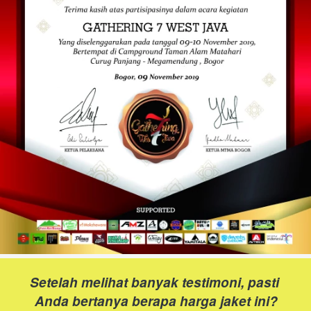
Error
Mohon Maaf! Sepertinya ada masalah. 
Tolong refresh browser kamu
`
Kembali
Setelah melihat banyak testimoni, pasti 
Anda bertanya berapa harga jaket ini?