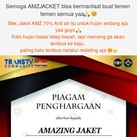
Semoga AMZJACKET bisa bermanfaat buat temen 
temen semua yaa
Btw, Jaket AMZ 70% Anti air itu untuk hujan sedang aja 
yaa guys 
Kalo hujan besar tetep basah, tapi memang ga akan 
tembus ke baju.. 
paling kalo tembus melalui resleting aja 