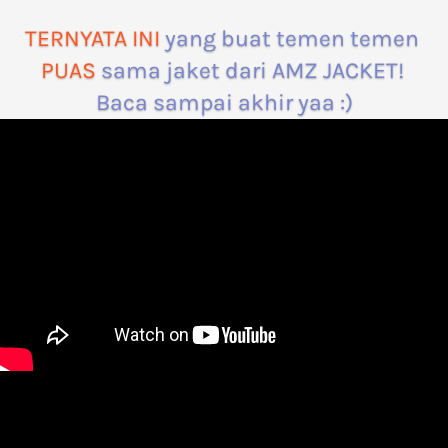
TERNYATA INI 
yang buat temen temen 
PUAS
 sama jaket dari AMZ JACKET! 
Baca sampai akhir yaa :)