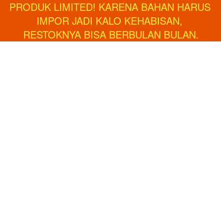
PRODUK LIMITED! KARENA BAHAN HARUS 
IMPOR JADI KALO KEHABISAN, 
RESTOKNYA BISA BERBULAN BULAN.