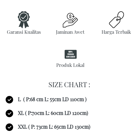
Garansi Kualitas
Jaminan Awet
Harga Terbaik
Produk Lokal
SIZE CHART : 
L  ( P:68 cm L: 55cm LD 110cm )
XL ( P:70cm L: 60cm LD 120cm) 
XXL ( P: 73cm L: 65cm LD 130cm)